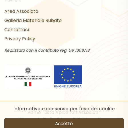
Area Associato
Galleria Materiale Rubato
Contattaci
Privacy Policy
Realizzato con il contributo reg. Ue 1308/13
Informativa e consenso per l'uso dei cookie
Home
Lista Apicoltori Associati
Mappa Apicoltori Associati
Mercatino
Accetto
Mappe Monitoraggio