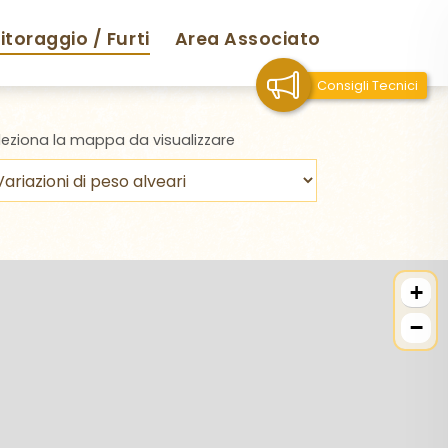
toraggio / Furti
Area Associato
Consigli Tecnici
leziona la mappa da visualizzare
+
−