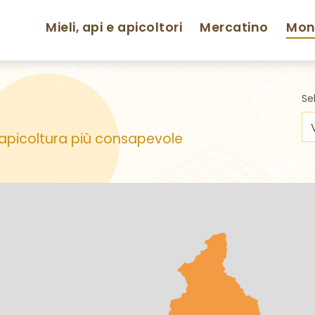
Mieli, api e apicoltori
Mercatino
Moni
Se
n'apicoltura più consapevole